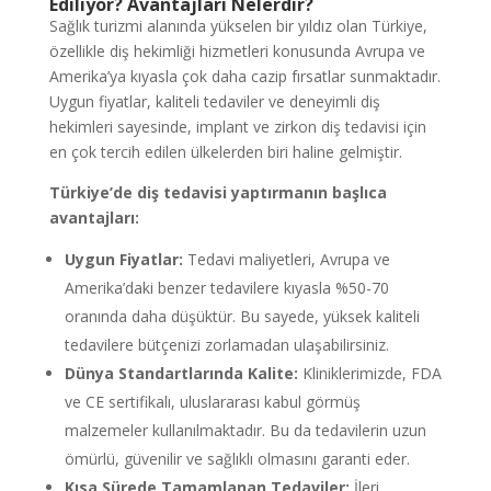
Ediliyor? Avantajları Nelerdir?
Sağlık turizmi alanında yükselen bir yıldız olan Türkiye,
özellikle diş hekimliği hizmetleri konusunda Avrupa ve
Amerika’ya kıyasla çok daha cazip fırsatlar sunmaktadır.
Uygun fiyatlar, kaliteli tedaviler ve deneyimli diş
hekimleri sayesinde, implant ve zirkon diş tedavisi için
en çok tercih edilen ülkelerden biri haline gelmiştir.
Türkiye’de diş tedavisi yaptırmanın başlıca
avantajları:
Uygun Fiyatlar:
Tedavi maliyetleri, Avrupa ve
Amerika’daki benzer tedavilere kıyasla %50-70
oranında daha düşüktür. Bu sayede, yüksek kaliteli
tedavilere bütçenizi zorlamadan ulaşabilirsiniz.
Dünya Standartlarında Kalite:
Kliniklerimizde, FDA
ve CE sertifikalı, uluslararası kabul görmüş
malzemeler kullanılmaktadır. Bu da tedavilerin uzun
ömürlü, güvenilir ve sağlıklı olmasını garanti eder.
Kısa Sürede Tamamlanan Tedaviler:
İleri