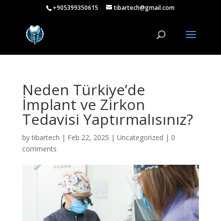
+905399350615
tibartech@gmail.com
Neden Türkiye’de
İmplant ve Zirkon
Tedavisi Yaptırmalısınız?
by
tibartech
|
Feb 22, 2025
|
Uncategorized
|
0
comments