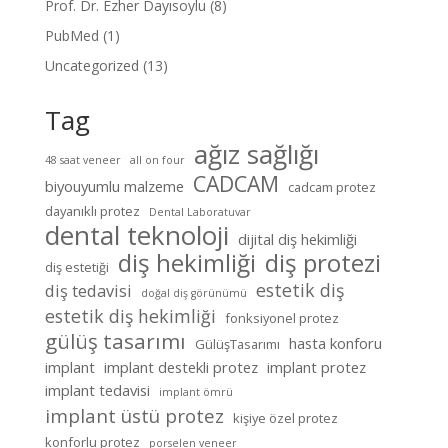
Prof. Dr. Ezher Dayısoylu
(8)
PubMed
(1)
Uncategorized
(13)
Tag
ağız sağlığı
48 saat veneer
all on four
CADCAM
biyouyumlu malzeme
cadcam protez
dayanıklı protez
Dental Laboratuvar
dental teknoloji
dijital diş hekimliği
diş hekimliği
diş protezi
diş estetiği
estetik diş
diş tedavisi
doğal diş görünümü
estetik diş hekimliği
fonksiyonel protez
gülüş tasarımı
hasta konforu
GülüşTasarımı
implant
implant destekli protez
implant protez
implant tedavisi
implant ömrü
implant üstü protez
kişiye özel protez
konforlu protez
porselen veneer