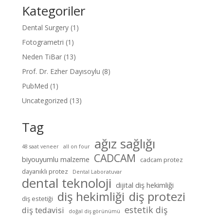
Kategoriler
Dental Surgery
(1)
Fotogrametri
(1)
Neden TiBar
(13)
Prof. Dr. Ezher Dayısoylu
(8)
PubMed
(1)
Uncategorized
(13)
Tag
ağız sağlığı
48 saat veneer
all on four
CADCAM
biyouyumlu malzeme
cadcam protez
dayanıklı protez
Dental Laboratuvar
dental teknoloji
dijital diş hekimliği
diş hekimliği
diş protezi
diş estetiği
estetik diş
diş tedavisi
doğal diş görünümü