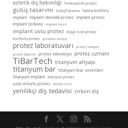
estetik diş hekimliği
fonksiyonel protez
gülüş tasarımı
hasta konforu
GülüşTasarımı
implant
implant destekli protez
implant protez
implant tedavisi
implant ömrü
implant üstü protez
kişiye özel protez
konforlu protez
porselen veneer
protez laboratuvarı
protez maliyeti
protez uzmanı
protez teknolojisi
protez tasarımı
TiBarTech
titanyum altyapı
titanyum bar
titanyum ibar sistemleri
titanyum implant
titanyum protez
uzun ömürlü protez
veneer kron
yenilikçi diş tedavisi
zirkon diş