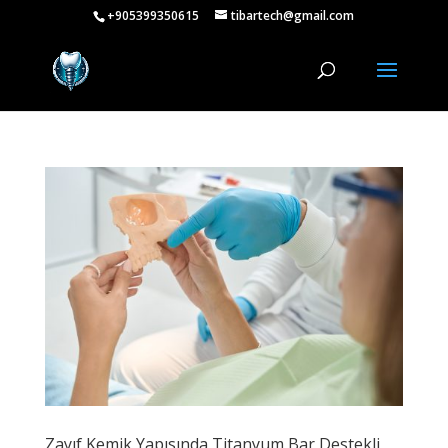
+905399350615
tibartech@gmail.com
Zayıf Kemik Yapısında Titanyum Bar Destekli