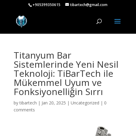
+905399350615
tibartech@gmail.com
Titanyum Bar
Sistemlerinde Yeni Nesil
Teknoloji: TiBarTech ile
Mükemmel Uyum ve
Fonksiyonelliğin Sırrı
by
tibartech
|
Jan 20, 2025
|
Uncategorized
|
0
comments