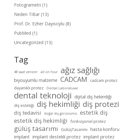
Fotogrametri
(1)
Neden TiBar
(13)
Prof. Dr. Ezher Dayısoylu
(8)
PubMed
(1)
Uncategorized
(13)
Tag
ağız sağlığı
48 saat veneer
all on four
CADCAM
biyouyumlu malzeme
cadcam protez
dayanıklı protez
Dental Laboratuvar
dental teknoloji
dijital diş hekimliği
diş hekimliği
diş protezi
diş estetiği
estetik diş
diş tedavisi
doğal diş görünümü
estetik diş hekimliği
fonksiyonel protez
gülüş tasarımı
hasta konforu
GülüşTasarımı
implant
implant destekli protez
implant protez