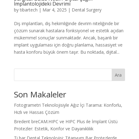
İmplantolojideki Devrimi
by
tibartech
|
Mar 4, 2025
|
Dental Surgery
Diş implantları, diş hekimliğinde devrim niteliğinde bir
çözüm sunarak hastalara fonksiyonel ve estetik açıdan
mükemmel sonuçlar sunmaktadır. Ancak, başarılı bir
implant uygulaması için doğru planlama, hassasiyet ve
hasta konforu büyük önem taşır. Bu noktada, dijital...
Ara
Son Makaleler
Fotogrametri Teknolojisiyle Ağız İçi Tarama: Konforlu,
Hızlı ve Hassas Çözüm
Bredent breCAM.HIPC ve HIPC Plus ile İmplant Üstü
Protezler: Estetik, Konfor ve Dayanıklılık
Ti bar Dental Teknolojisi: Titanyum Bar Protezlerde