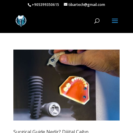
+905399350615
tibartech@gmail.com
Surgical Guide Nedir? Dijital Çağın