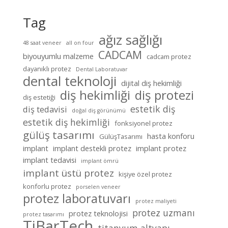
Tag
ağız sağlığı
48 saat veneer
all on four
CADCAM
biyouyumlu malzeme
cadcam protez
dayanıklı protez
Dental Laboratuvar
dental teknoloji
dijital diş hekimliği
diş hekimliği
diş protezi
diş estetiği
estetik diş
diş tedavisi
doğal diş görünümü
estetik diş hekimliği
fonksiyonel protez
gülüş tasarımı
hasta konforu
GülüşTasarımı
implant
implant destekli protez
implant protez
implant tedavisi
implant ömrü
implant üstü protez
kişiye özel protez
konforlu protez
porselen veneer
protez laboratuvarı
protez maliyeti
protez uzmanı
protez teknolojisi
protez tasarımı
TiBarTech
titanyum altyapı