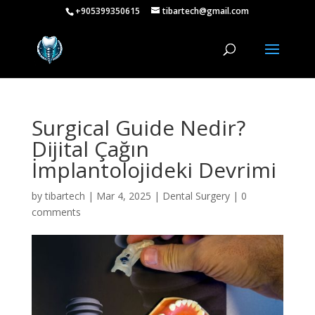
+905399350615
tibartech@gmail.com
Surgical Guide Nedir?
Dijital Çağın
İmplantolojideki Devrimi
by
tibartech
|
Mar 4, 2025
|
Dental Surgery
|
0
comments