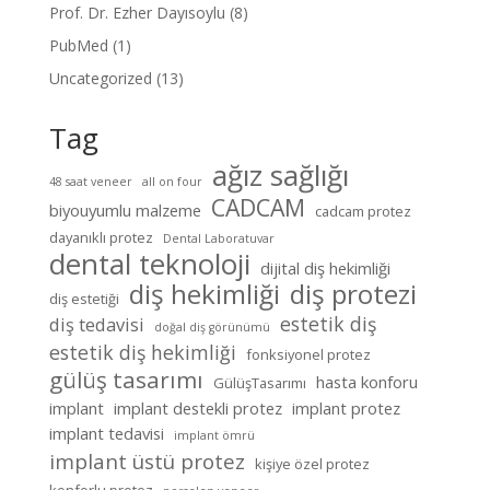
Prof. Dr. Ezher Dayısoylu
(8)
PubMed
(1)
Uncategorized
(13)
Tag
ağız sağlığı
48 saat veneer
all on four
CADCAM
biyouyumlu malzeme
cadcam protez
dayanıklı protez
Dental Laboratuvar
dental teknoloji
dijital diş hekimliği
diş hekimliği
diş protezi
diş estetiği
estetik diş
diş tedavisi
doğal diş görünümü
estetik diş hekimliği
fonksiyonel protez
gülüş tasarımı
hasta konforu
GülüşTasarımı
implant
implant destekli protez
implant protez
implant tedavisi
implant ömrü
implant üstü protez
kişiye özel protez
konforlu protez