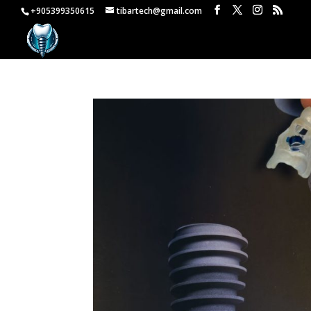
+905399350615
tibartech@gmail.com