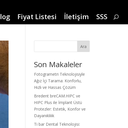
log
Fiyat Listesi
İletişim
SSS
Ara
Son Makaleler
Fotogrametri Teknolojisiyle
Ağız İçi Tarama: Konforlu,
Hızlı ve Hassas Çözüm
Bredent breCAM.HIPC ve
HIPC Plus ile İmplant Üstü
Protezler: Estetik, Konfor ve
Dayanıklılık
Ti bar Dental Teknolojisi: