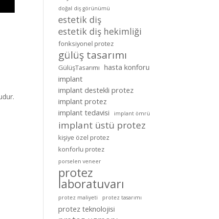
doğal diş görünümü
estetik diş
estetik diş hekimliği
fonksiyonel protez
gülüş tasarımı
hasta konforu
GülüşTasarımı
implant
implant destekli protez
udur.
implant protez
implant tedavisi
implant ömrü
implant üstü protez
kişiye özel protez
konforlu protez
porselen veneer
protez
laboratuvarı
protez maliyeti
protez tasarımı
protez teknolojisi