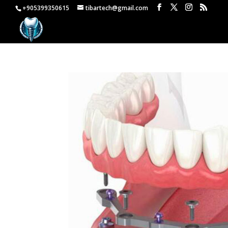
+905399350615
tibartech@gmail.com