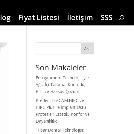
log
Fiyat Listesi
İletişim
SSS
Ara
Son Makaleler
Fotogrametri Teknolojisiyle
Ağız İçi Tarama: Konforlu,
Hızlı ve Hassas Çözüm
Bredent breCAM.HIPC ve
HIPC Plus ile İmplant Üstü
Protezler: Estetik, Konfor ve
Dayanıklılık
Ti bar Dental Teknolojisi: