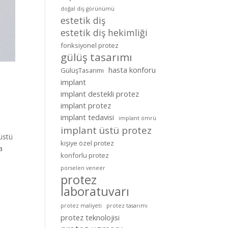
doğal diş görünümü
estetik diş
estetik diş hekimliği
fonksiyonel protez
gülüş tasarımı
hasta konforu
GülüşTasarımı
implant
implant destekli protez
implant protez
implant tedavisi
implant ömrü
implant üstü protez
 üstü
kişiye özel protez
a
konforlu protez
porselen veneer
protez
laboratuvarı
protez maliyeti
protez tasarımı
protez teknolojisi