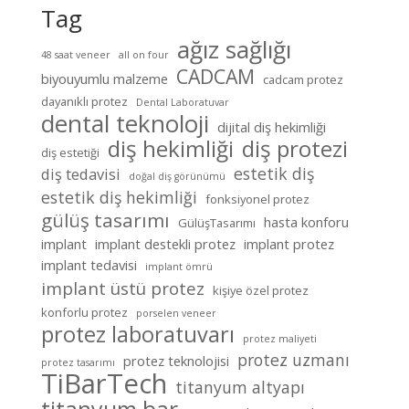
Tag
ağız sağlığı
48 saat veneer
all on four
CADCAM
biyouyumlu malzeme
cadcam protez
dayanıklı protez
Dental Laboratuvar
dental teknoloji
dijital diş hekimliği
diş hekimliği
diş protezi
diş estetiği
estetik diş
diş tedavisi
doğal diş görünümü
estetik diş hekimliği
fonksiyonel protez
gülüş tasarımı
hasta konforu
GülüşTasarımı
implant
implant destekli protez
implant protez
implant tedavisi
implant ömrü
implant üstü protez
kişiye özel protez
konforlu protez
porselen veneer
protez laboratuvarı
protez maliyeti
protez uzmanı
protez teknolojisi
protez tasarımı
TiBarTech
titanyum altyapı