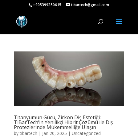
+905399350615
tibartech@gmail.com
Titanyumun Gücü, Zirkon Diş Estetiği:
TiBarTech’in Yenilikçi Hibrit Çözümü ile Diş
Protezlerinde Mükemmelliğe Ulaşın
by
tibartech
|
Jan 20, 2025
|
Uncategorized