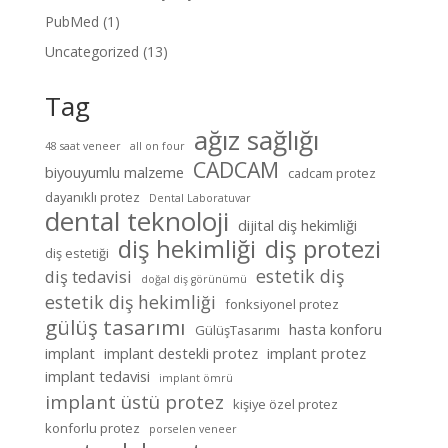
PubMed
(1)
Uncategorized
(13)
Tag
ağız sağlığı
48 saat veneer
all on four
CADCAM
biyouyumlu malzeme
cadcam protez
dayanıklı protez
Dental Laboratuvar
dental teknoloji
dijital diş hekimliği
diş hekimliği
diş protezi
diş estetiği
estetik diş
diş tedavisi
doğal diş görünümü
estetik diş hekimliği
fonksiyonel protez
gülüş tasarımı
hasta konforu
GülüşTasarımı
implant
implant destekli protez
implant protez
implant tedavisi
implant ömrü
implant üstü protez
kişiye özel protez
konforlu protez
porselen veneer