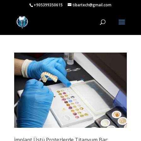
+905399350615
tibartech@gmail.com
İmplant Üstü Protezlerde Titanyum Bar: