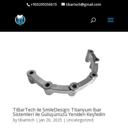
+905399350615
tibartech@gmail.com
TiBarTech ile SmileDesign: Titanyum İbar
Sistemleri ile Gülüşünüzü Yeniden Keşfedin
by
tibartech
|
Jan 20, 2025
|
Uncategorized