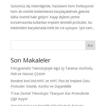
Günümüz diş hekimliğinde, hastaların hem fonksiyonel
hem de estetik beklentilerini karşılayabilmek giderek
daha önemli hale geliyor. Kayıp dişlerin yerine
konulmasında kullanılan implant destekli protezler, bu
beklentileri karşılamada kritik bir rol oynuyor. İşte tam...
Ara
Son Makaleler
Fotogrametri Teknolojisiyle Ağız İçi Tarama: Konforlu,
Hızlı ve Hassas Çözüm
Bredent breCAM.HIPC ve HIPC Plus ile İmplant Üstü
Protezler: Estetik, Konfor ve Dayanıklılık
Ti bar Dental Teknolojisi: Titanyum Bar Protezlerde
Çığır Açıyor
Yeni Nesil Güç ve Esneklik TiBarTech ile Buluştu: