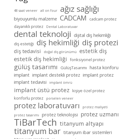
ağız sağlığı
48 saat veneer
all on four
CADCAM
biyouyumlu malzeme
cadcam protez
dayanıklı protez
Dental Laboratuvar
dental teknoloji
dijital diş hekimliği
diş hekimliği
diş protezi
diş estetiği
estetik diş
diş tedavisi
doğal diş görünümü
estetik diş hekimliği
fonksiyonel protez
gülüş tasarımı
hasta konforu
GülüşTasarımı
implant
implant destekli protez
implant protez
implant tedavisi
implant ömrü
implant üstü protez
kişiye özel protez
konforlu protez
porselen veneer
protez laboratuvarı
protez maliyeti
protez uzmanı
protez teknolojisi
protez tasarımı
TiBarTech
titanyum altyapı
titanyum bar
titanyum ibar sistemleri