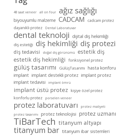
Tag
ağız sağlığı
48 saat veneer
all on four
CADCAM
biyouyumlu malzeme
cadcam protez
dayanıklı protez
Dental Laboratuvar
dental teknoloji
dijital diş hekimliği
diş hekimliği
diş protezi
diş estetiği
estetik diş
diş tedavisi
doğal diş görünümü
estetik diş hekimliği
fonksiyonel protez
gülüş tasarımı
hasta konforu
GülüşTasarımı
implant
implant destekli protez
implant protez
implant tedavisi
implant ömrü
implant üstü protez
kişiye özel protez
konforlu protez
porselen veneer
protez laboratuvarı
protez maliyeti
protez uzmanı
protez teknolojisi
protez tasarımı
TiBarTech
titanyum altyapı
titanyum bar
titanyum ibar sistemleri