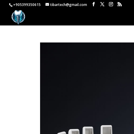
+905399350615
tibartech@gmail.com