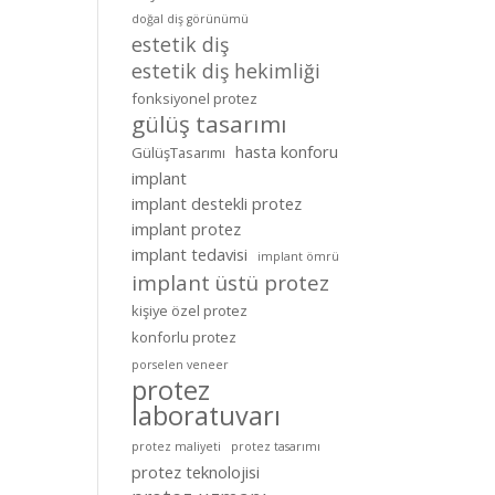
doğal diş görünümü
estetik diş
estetik diş hekimliği
fonksiyonel protez
gülüş tasarımı
hasta konforu
GülüşTasarımı
implant
implant destekli protez
implant protez
implant tedavisi
implant ömrü
implant üstü protez
kişiye özel protez
konforlu protez
porselen veneer
protez
laboratuvarı
protez maliyeti
protez tasarımı
protez teknolojisi